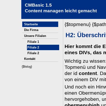
CMBasic 1.5
Content managen leicht gemacht
{$topmenu} {$path
Startseite
Die Firma
H2: Überschri
Unsere Filialen
Filiale 1
Hier kommt die E
Filiale 2
eines DIVs, das m
Filiale 2
Kontakt
Wichtig zu wissen
Topmenü und Navig
{$felog}
der id
content
. D
von einem DIV mit
Und noch ein Hin
einen Obermenüpu
hervorgehoben, um
obermenuhigh
u