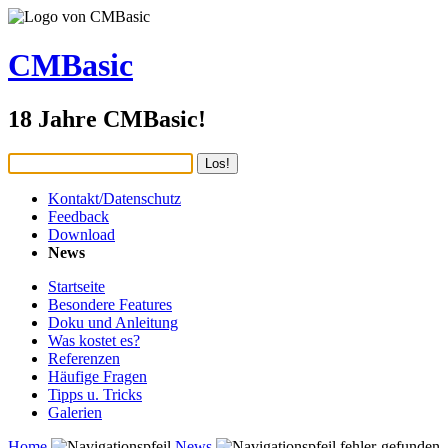
CMBasic
18 Jahre CMBasic!
Kontakt/Datenschutz
Feedback
Download
News
Startseite
Besondere Features
Doku und Anleitung
Was kostet es?
Referenzen
Häufige Fragen
Tipps u. Tricks
Galerien
Home
News
fehler-gefunden