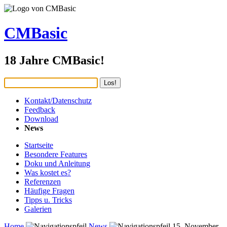
CMBasic
18 Jahre CMBasic!
Kontakt/Datenschutz
Feedback
Download
News
Startseite
Besondere Features
Doku und Anleitung
Was kostet es?
Referenzen
Häufige Fragen
Tipps u. Tricks
Galerien
Home
News
15. November