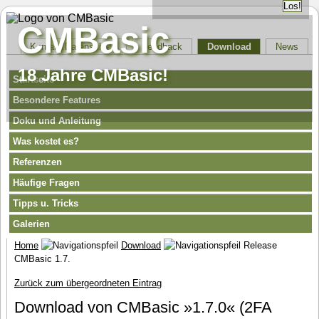
CMBasic
Kontakt/Datenschutz
Feedback
Download
News
18 Jahre CMBasic!
Startseite
Besondere Features
Doku und Anleitung
Was kostet es?
Referenzen
Häufige Fragen
Tipps u. Tricks
Galerien
Home
Download
Release
CMBasic 1.7.
Zurück zum übergeordneten Eintrag
Download von CMBasic »1.7.0« (2FA